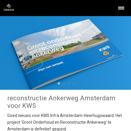
infographic laten maken
isometrisch illustreren
illustraties
Home
Nieuws
Bellen
E-mail
Con
●
●
●
●
reconstructie Ankerweg Amsterdam
voor KWS
Goed nieuws voor KWS Infra Amsterdam-Heerhugowaard. Het
project 'Groot Onderhoud en Reconstructie Ankerweg' te
Amsterdam is definitief gegund.