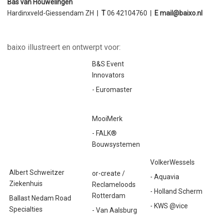
Bas van Houwelingen
Hardinxveld-Giessendam ZH |
T
06 42104760 |
E
mail@baixo.nl
baixo illustreert en ontwerpt voor:
B&S Event
Innovators
- Euromaster
MooiMerk
- FALK®
Bouwsystemen
VolkerWessels
Albert Schweitzer
or-create /
- Aquavia
Ziekenhuis
Reclameloods
- Holland Scherm
Rotterdam
Ballast Nedam Road
- KWS @vice
Specialties
- Van Aalsburg