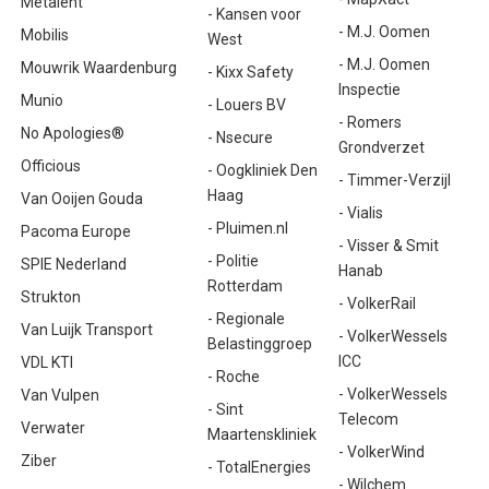
Metalent
- Kansen voor
- M.J. Oomen
Mobilis
West
- M.J. Oomen
Mouwrik Waardenburg
- Kixx Safety
Inspectie
Munio
- Louers BV
- Romers
No Apologies®
- Nsecure
Grondverzet
Officious
- Oogkliniek Den
- Timmer-Verzijl
Haag
Van Ooijen Gouda
- Vialis
- Pluimen.nl
Pacoma Europe
- Visser & Smit
- Politie
SPIE Nederland
Hanab
Rotterdam
Strukton
- VolkerRail
- Regionale
Van Luijk Transport
- VolkerWessels
Belastinggroep
ICC
VDL KTI
- Roche
- VolkerWessels
Van Vulpen
- Sint
Telecom
Verwater
Maartenskliniek
- VolkerWind
Ziber
- TotalEnergies
- Wilchem