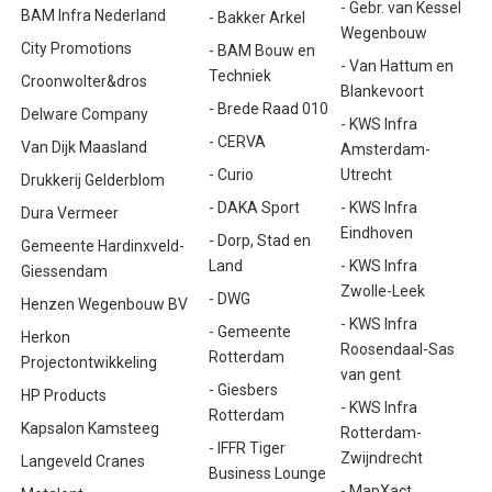
- Gebr. van Kessel
BAM Infra Nederland
- Bakker Arkel
Wegenbouw
City Promotions
- BAM Bouw en
- Van Hattum en
Techniek
Croonwolter&dros
Blankevoort
- Brede Raad 010
Delware Company
- KWS Infra
- CERVA
Van Dijk Maasland
Amsterdam-
- Curio
Utrecht
Drukkerij Gelderblom
- DAKA Sport
- KWS Infra
Dura Vermeer
Eindhoven
- Dorp, Stad en
Gemeente Hardinxveld-
Land
- KWS Infra
Giessendam
Zwolle-Leek
- DWG
Henzen Wegenbouw BV
- KWS Infra
- Gemeente
Herkon
Roosendaal-Sas
Rotterdam
Projectontwikkeling
van gent
- Giesbers
HP Products
- KWS Infra
Rotterdam
Kapsalon Kamsteeg
Rotterdam-
- IFFR Tiger
Zwijndrecht
Langeveld Cranes
Business Lounge
- MapXact