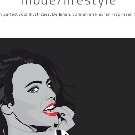
 perfect voor illustraties. De lijnen, vormen en kleuren inspireren