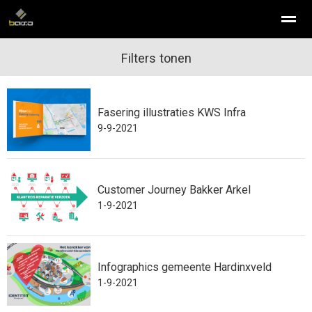
infographic laten maken
Filters tonen
isometrisch illustreren
illustraties
Fasering illustraties KWS Infra
Home
Nieuws
Bellen
E-mail
Con
9-9-2021
Customer Journey Bakker Arkel
1-9-2021
Infographics gemeente Hardinxveld
1-9-2021