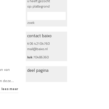
u heeft gezocht
op: plattegrond
zoek
contact baixo
t
06 42104760
mail@baixo.nl
kvk
70486360
an van
deel pagina
 in deze…
lees meer