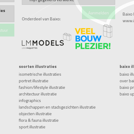
ies
Baixo I
Onderdeel van Baixo:
www.il
soorten illustraties
baixo i
isometrische illustraties
baixo ill
portret illustratie
over ba
fashion/lifestyle illustratie
baixo p
architectuur illustratie
baixo u
infographics
landschappen en stadsgezichten illustratie
objecten illustratie
flora & fauna illustratie
sport illustratie