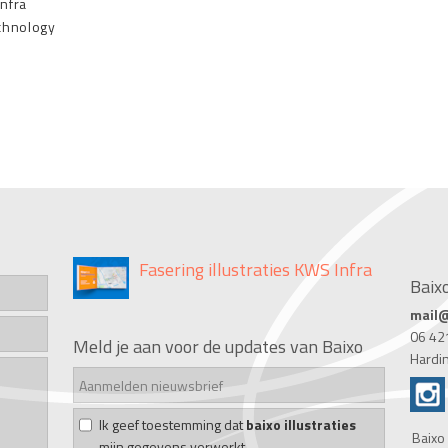
nfra
chnology
Fasering illustraties KWS Infra
Baixo
mail@
Customer Journey Bakker Arkel
06 42
Meld je aan voor de updates van Baixo
Hardi
Infographics gemeente
Ik geef toestemming dat
baixo illustraties
Hardinxveld
Baixo 
mijn gegevens verwerkt.