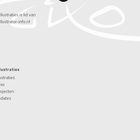
llustraties
is lid van
lustrator-info.nl
llustraties
ustraties
ixo
rojecten
pdates