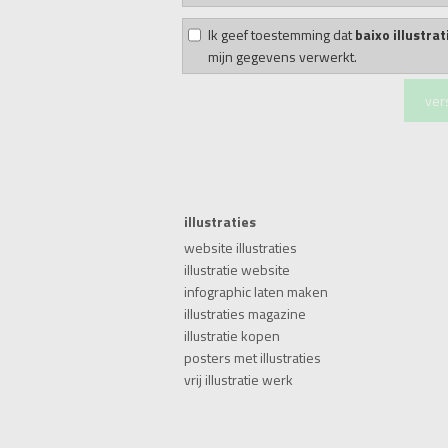
Ik geef toestemming dat
baixo illustrat
mijn gegevens verwerkt.
illustraties
website illustraties
illustratie website
infographic laten maken
illustraties magazine
illustratie kopen
posters met illustraties
vrij illustratie werk