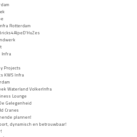
erdam
iek
pe
 Infra Rotterdam
ricks4AlpeD'HuZes
rondwerk
t
 Infra
y Projects
cs KWS Infra
erdam
eek Waterland VolkerInfra
siness Lounge
 De Gelegenheid
eld Cranes
innende plannen!
nsport, dynamisch en betrouwbaar!
!