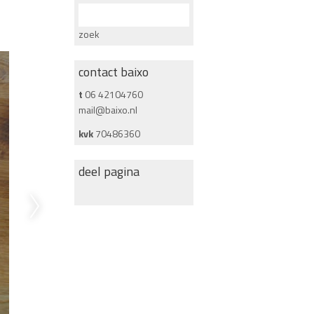
zoek
contact baixo
t
06 42104760
mail@baixo.nl
kvk
70486360
deel pagina