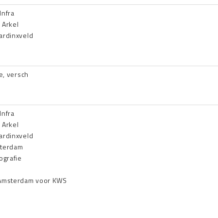
Infra
 Arkel
ardinxveld
e
,
versch
Infra
 Arkel
ardinxveld
msterdam
ografie
 Amsterdam voor KWS