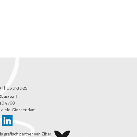
 Illustraties
baixo.nl
10 4760
nxveld-Giessendam
is grafisch partner van Ziber