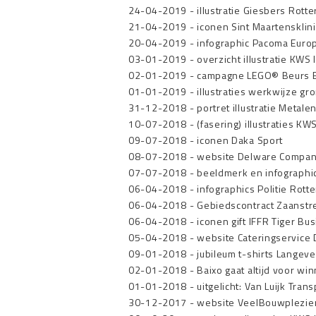
24-04-2019
-
illustratie Giesbers Rott
21-04-2019
-
iconen Sint Maartensklin
20-04-2019
-
infographic Pacoma Euro
03-01-2019
-
overzicht illustratie KWS
02-01-2019
-
campagne LEGO® Beurs B
01-01-2019
-
illustraties werkwijze g
31-12-2018
-
portret illustratie Metalen
10-07-2018
-
(fasering) illustraties KWS
09-07-2018
-
iconen Daka Sport
08-07-2018
-
website Delware Compan
07-07-2018
-
beeldmerk en infographi
06-04-2018
-
infographics Politie Rott
06-04-2018
-
Gebiedscontract Zaanstr
06-04-2018
-
iconen gift IFFR Tiger Bu
05-04-2018
-
website Cateringservice
09-01-2018
-
jubileum t-shirts Langev
02-01-2018
-
Baixo gaat altijd voor w
01-01-2018
-
uitgelicht: Van Luijk Tra
30-12-2017
-
website VeelBouwplezier