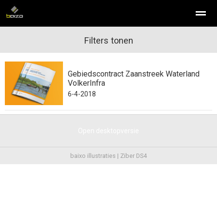
infographic laten maken
Filters tonen
isometrisch illustreren
illustraties
Gebiedscontract Zaanstreek Waterland
Home
Nieuws
Bellen
E-mail
Con
VolkerInfra
6-4-2018
Open desktopversie
baixo illustraties |
Ziber DS4