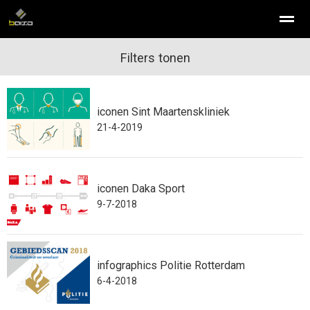
infographic laten maken
Filters tonen
isometrisch illustreren
illustraties
iconen Sint Maartenskliniek
Home
Nieuws
Bellen
E-mail
Con
21-4-2019
iconen Daka Sport
9-7-2018
infographics Politie Rotterdam
6-4-2018