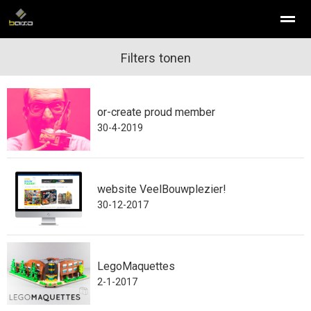
infographic laten maken
Filters tonen
isometrisch illustreren
illustraties
or-create proud member
Home
Nieuws
Bellen
E-mail
Con
30-4-2019
website VeelBouwplezier!
30-12-2017
LegoMaquettes
2-1-2017