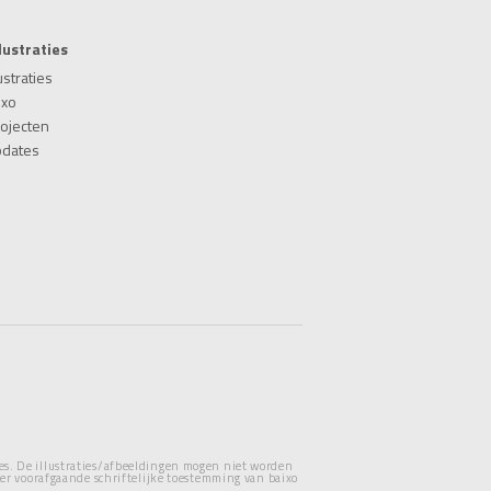
llustraties
ustraties
ixo
rojecten
pdates
ties. De illustraties/afbeeldingen mogen niet worden
er voorafgaande schriftelijke toestemming van baixo