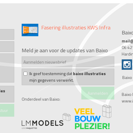
Fasering illustraties KWS Infra
Baixo
mail@
06 42
Meld je aan voor de updates van Baixo
Customer Journey Bakker Arkel
Hardi
Ik geef toestemming dat
baixo illustraties
Infographics gemeente
Baixo 
mijn gegevens verwerkt.
Hardinxveld
ies
Baixo I
Onderdeel van Baixo:
www.il