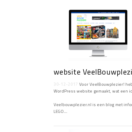
website VeelBouwplezi
30-12-2017
Voor VeelBouwplezier! heb
WordPress website gemaakt, wat een ide
Veelbouwplezier.nl is een blog met inf
LEGO…