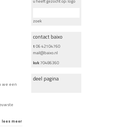
u heeft gezocht op: logo
zoek
contact baixo
t
06 42104760
mail@baixo.nl
kvk
70486360
deel pagina
n we een
ieuwste
lees meer