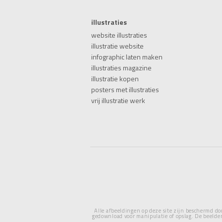
illustraties
website illustraties
illustratie website
infographic laten maken
illustraties magazine
illustratie kopen
posters met illustraties
vrij illustratie werk
Alle afbeeldingen op deze site zijn beschermd doo
gedownload voor manipulatie of opslag. De beelde