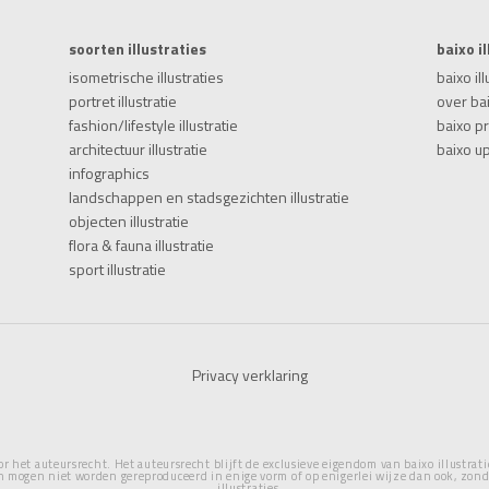
soorten illustraties
baixo i
isometrische illustraties
baixo ill
portret illustratie
over ba
fashion/lifestyle illustratie
baixo p
architectuur illustratie
baixo u
infographics
landschappen en stadsgezichten illustratie
objecten illustratie
flora & fauna illustratie
sport illustratie
Privacy verklaring
r het auteursrecht. Het auteursrecht blijft de exclusieve eigendom van baixo illustra
n mogen niet worden gereproduceerd in enige vorm of op enigerlei wijze dan ook, zond
illustraties.