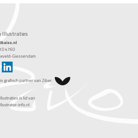
 Illustraties
baixo.nl
10 4760
nxveld-Giessendam
is grafisch partner van Ziber
llustraties
is lid van
lustrator-info.nl