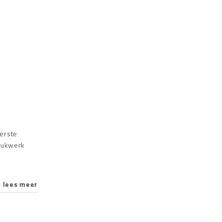
eerste
drukwerk
lees meer